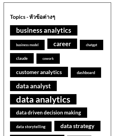
Topics - หัวข้อต่างๆ
business analytics
career
business model
chatgpt
claude
cowork
customer analytics
dashboard
data analyst
data analytics
data driven decision making
data strategy
data storytelling