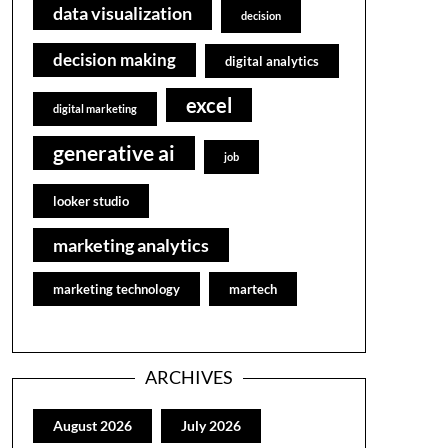
data visualization
decision
decision making
digital analytics
excel
digital marketing
generative ai
job
looker studio
marketing analytics
marketing technology
martech
ARCHIVES
August 2026
July 2026