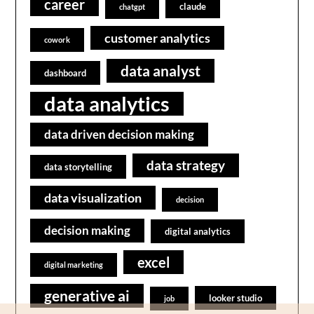
career
claude
chatgpt
customer analytics
cowork
data analyst
dashboard
data analytics
data driven decision making
data strategy
data storytelling
data visualization
decision
decision making
digital analytics
excel
digital marketing
generative ai
looker studio
job