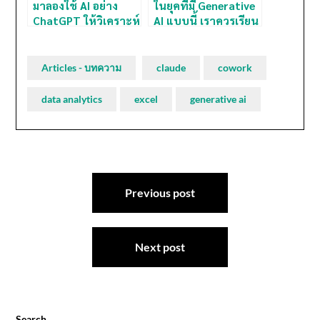
มาลองใช้ AI อย่าง
ในยุคที่มี Generative
ChatGPT ให้วิเคราะห์
AI แบบนี้ เราควรเรียน
ข้อมูลจาก Excel หรือ
และฝึกทักษะ Data
Google Sheet รวมถึง
Analytics ยังไงดี?
สร้างกราฟ ชาร์ต และ
Articles - บทความ
claude
cowork
Dashboard แบบง่ายๆ
กันเถอะ
data analytics
excel
generative ai
Post
navigation
Previous post
Next post
Search