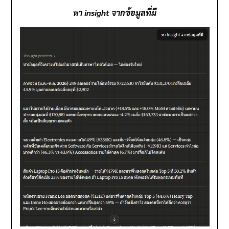
หา insight จากข้อมูลที่มี