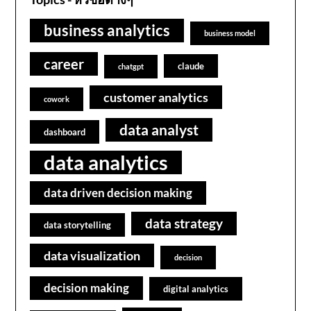
business analytics
business model
career
claude
chatgpt
customer analytics
cowork
data analyst
dashboard
data analytics
data driven decision making
data strategy
data storytelling
data visualization
decision
decision making
digital analytics