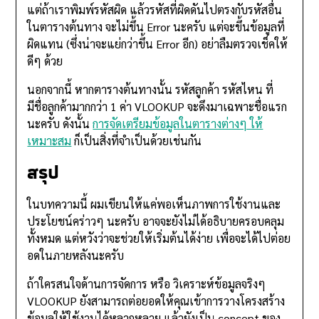
แต่ถ้าเราพิมพ์รหัสผิด แล้วรหัสที่ผิดดันไปตรงกับรหัสอื่น
ในตารางต้นทาง จะไม่ขึ้น Error นะครับ แต่จะขึ้นข้อมูลที่
ผิดแทน (ซึ่งน่าจะแย่กว่าขึ้น Error อีก) อย่าลืมตรวจเช็คให้
ดีๆ ด้วย
นอกจากนี้ หากตารางต้นทางนั้น รหัสลูกค้า รหัสไหน ที่
มีชื่อลูกค้ามากกว่า 1 ค่า VLOOKUP จะดึงมาเฉพาะชื่อแรก
นะครับ ดังนั้น
การจัดเตรียมข้อมูลในตารางต่างๆ ให้
เหมาะสม
ก็เป็นสิ่งที่จำเป็นด้วยเช่นกัน
สรุป
ในบทความนี้ ผมเขียนให้แค่พอเห็นภาพการใช้งานและ
ประโยชน์คร่าวๆ นะครับ อาจจะยังไม่ได้อธิบายครอบคลุม
ทั้งหมด แต่หวังว่าจะช่วยให้เริ่มต้นได้ง่าย เพื่อจะได้ไปต่อย
อดในภายหลังนะครับ
ถ้าใครสนใจด้านการจัดการ หรือ วิเคราะห์ข้อมูลจริงๆ
VLOOKUP ยังสามารถต่อยอดให้คุณเข้าการวางโครงสร้าง
ข้อมูลให้ใช้งานได้หลากหลาย แล้วยังเป็น concept ของ