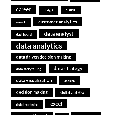
career
claude
chatgpt
customer analytics
cowork
data analyst
dashboard
data analytics
data driven decision making
data strategy
data storytelling
data visualization
decision
decision making
digital analytics
excel
digital marketing